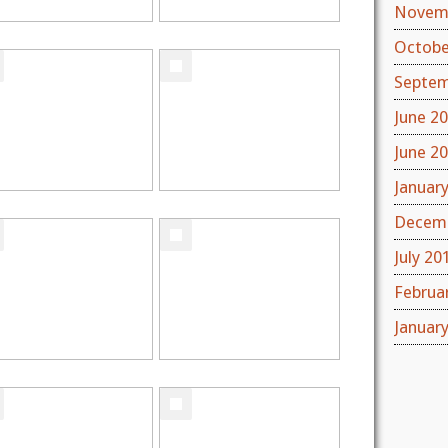
Novem
Octobe
Septem
June 2
June 2
Januar
Decemb
July 20
Februa
Januar