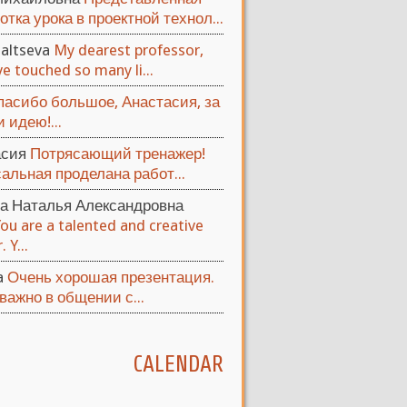
отка урока в проектной технол...
altseva
My dearest professor,
e touched so many li...
пасибо большое, Анастасия, за
 идею!...
асия
Потрясающий тренажер!
альная проделана работ...
а Наталья Александровна
You are a talented and creative
 Y...
ya
Очень хорошая презентация.
важно в общении с...
CALENDAR