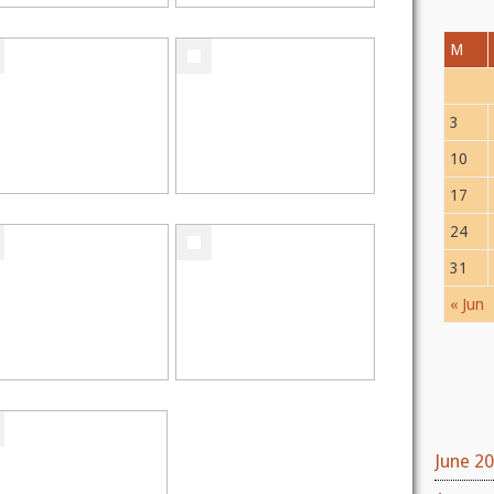
M
3
10
17
24
31
« Jun
June 2