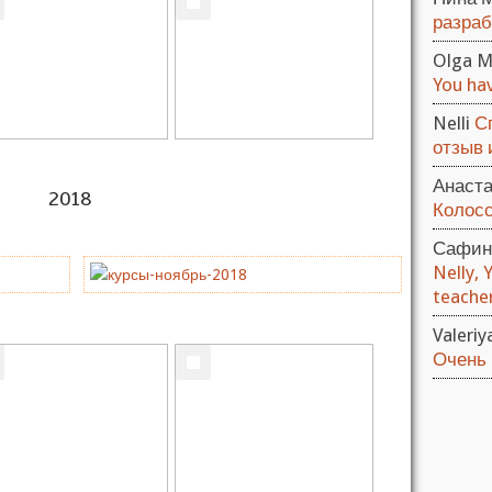
разраб
Olga M
You hav
Nelli
С
отзыв и
Анаст
2018
Колосс
Сафин
Nelly, 
teacher.
Valeri
Очень 