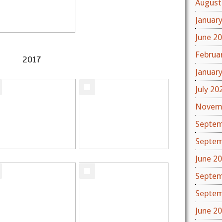
August
Januar
June 2
Februa
2017
Januar
July 20
Novem
Septem
Septem
June 2
Septem
Septem
June 2