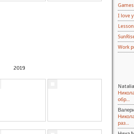
Games 
I love y
Lesson
SunRis
Work p
2019
Natali
Никола
обр...
Валер
Никола
раз...
Нина 